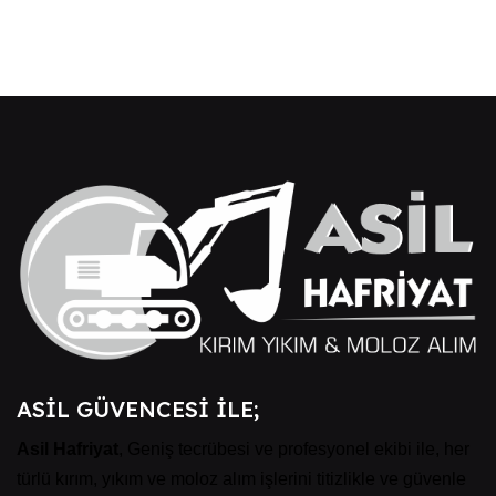
ASİL GÜVENCESİ İLE;
Asil Hafriyat
, Geniş tecrübesi ve profesyonel ekibi ile, her
türlü kırım, yıkım ve moloz alım işlerini titizlikle ve güvenle